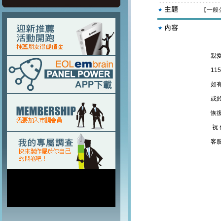
【一般公
親
11
如
或
恢
祝
客