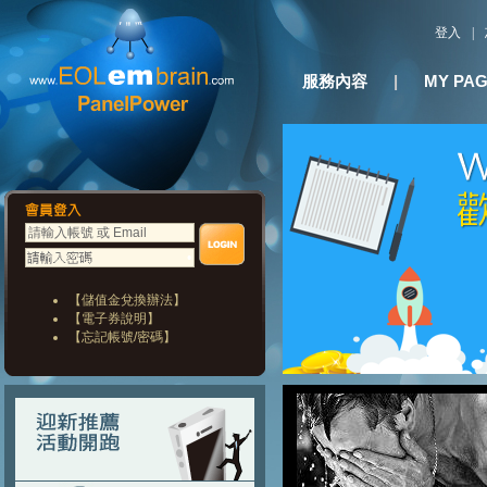
登入
|
服務內容
|
MY PA
【儲值金兌換辦法】
【電子券說明】
【忘記帳號/密碼】