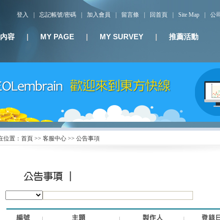
登入
|
忘記帳號/密碼
|
加入會員
|
留言條
|
回首頁
|
Site Map
|
公
內容
|
MY PAGE
|
MY SURVEY
|
推薦活動
位置：首頁 >> 客服中心 >> 公告事項